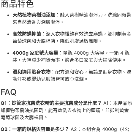
商品特色
天然植物茶樹油添加
：融入茶樹精油潔淨力，洗滌同時帶
來自然清香與深層潔淨。
高效防蟎抑菌
：深入衣物纖維有效洗去塵蟎，並抑制黃金
葡萄球菌和大腸桿菌，降低肌膚過敏風險。
4000g 家庭號大容量
：單瓶 4000g 大容量，一箱 4 瓶
裝，大幅減少補貨頻率，適合多口家庭與大掃除使用。
溫和適用貼身衣物
：配方溫和安心，無論是貼身衣物、運
動汗衫或嬰幼兒服飾皆可放心洗滌。
FAQ
Q1：妙管家抗菌洗衣精的主要抗菌成分是什麼？
A1：本產品添
加植物茶樹油抗菌劑，能有效洗去衣物上的塵蟎，並抑制黃金
葡萄球菌及大腸桿菌。
Q2：一箱的規格與容量是多少？
A2：本組合為 4000g（4公