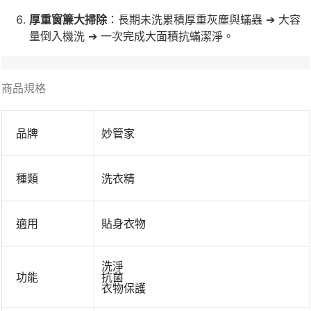
厚重窗簾大掃除
：長期未洗累積厚重灰塵與蟎蟲 ➔ 大容
量倒入機洗 ➔ 一次完成大面積抗蟎潔淨。
商品規格
品牌
妙管家
種類
洗衣精
適用
貼身衣物
洗淨
功能
抗菌
衣物保護