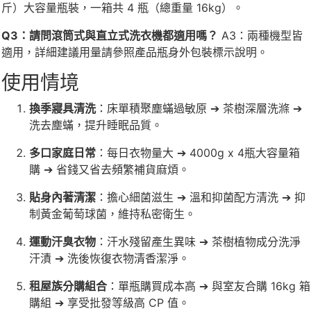
斤）大容量瓶裝，一箱共 4 瓶（總重量 16kg）。
Q3：請問滾筒式與直立式洗衣機都適用嗎？
A3：兩種機型皆
適用，詳細建議用量請參照產品瓶身外包裝標示說明。
使用情境
換季寢具清洗
：床單積聚塵蟎過敏原 ➔ 茶樹深層洗滌 ➔
洗去塵蟎，提升睡眠品質。
多口家庭日常
：每日衣物量大 ➔ 4000g x 4瓶大容量箱
購 ➔ 省錢又省去頻繁補貨麻煩。
貼身內著清潔
：擔心細菌滋生 ➔ 溫和抑菌配方清洗 ➔ 抑
制黃金葡萄球菌，維持私密衛生。
運動汗臭衣物
：汗水殘留產生異味 ➔ 茶樹植物成分洗淨
汗漬 ➔ 洗後恢復衣物清香潔淨。
租屋族分購組合
：單瓶購買成本高 ➔ 與室友合購 16kg 箱
購組 ➔ 享受批發等級高 CP 值。