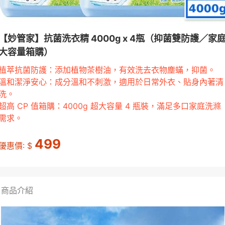
【妙管家】抗菌洗衣精 4000g x 4瓶（抑菌雙防護／家
大容量箱購）
植萃抗菌防護：添加植物茶樹油，有效洗去衣物塵蟎，抑菌。
溫和潔淨安心：成分溫和不刺激，適用於日常外衣、貼身內著清
洗。
超高 CP 值箱購：4000g 超大容量 4 瓶裝，滿足多口家庭洗滌
需求。
499
優惠價: $
商品介紹